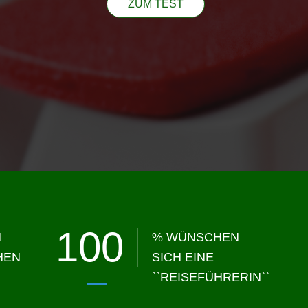
ZUM TEST
100
N
% WÜNSCHEN
HEN
SICH EINE
``REISEFÜHRERIN``