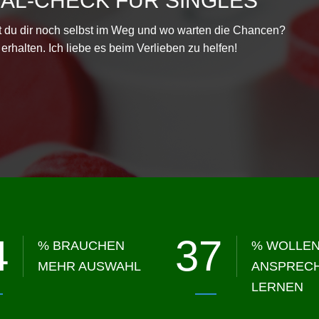
AL-CHECK FÜR SINGLES
st du dir noch selbst im Weg und wo warten die Chancen?
rhalten. Ich liebe es beim Verlieben zu helfen!
4
37
% BRAUCHEN
% WOLLE
MEHR AUSWAHL
ANSPREC
LERNEN