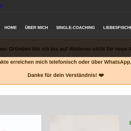
at
HOME
ÜBER MICH
SINGLE-COACHING
LIEBESFISCH
en Gründen bin ich bis auf Weiteres nicht für neue 
kte erreichen mich
telefonisch oder über WhatsApp,
Danke für dein Verständnis! ❤️