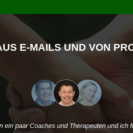
US E-MAILS UND VON P
en einen schweren Schicksalsschlag erlitten, i