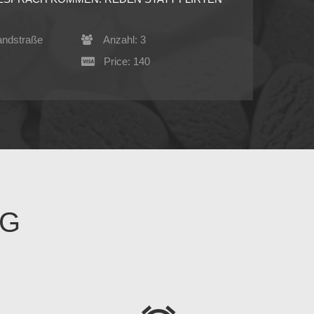
andstraße
Anzahl: 3
Price: 140
NG