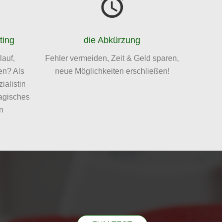
ting
die Abkürzung
auf,
Fehler vermeiden, Zeit & Geld sparen,
en? Als
neue Möglichkeiten erschließen!
ialistin
magisches
n