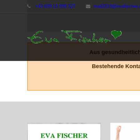
+43 699 15 999 327
mail2019@evafischer.
Aus gesundheitlich
Bestehende Konta