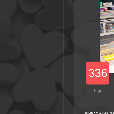
336
Tage
EINFACH INS 