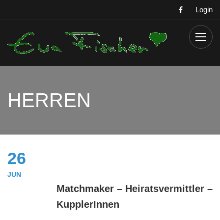
Login
HERREN
26
JUN
Matchmaker – Heiratsvermittler –
KupplerInnen