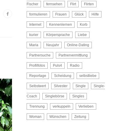
Fischer
fernsehen
Flirt
Flirten
formulieren
Frauen
Glück
Hilfe
Internet
Kennenlernen
Korb
kurier
Körpersprache
Liebe
Maria
Neujahr
Online-Dating
Partnersuche
Partnervermittlung
Profilfotos
Puls4
Radio
Reportage
Scheidung
selbstliebe
Selbstwert
Silvester
Single
Single-
Coach
Singlebörse
Singles
Trennung
verkuppeln
Verlieben
Woman
Wünschen
Zeitung