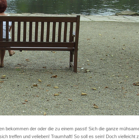
agen bekommen der oder die zu einem passt! Sich die ganze mühsam
ch treffen und velieben! Traumhaft! So soll es sein! Doch vielleicht z