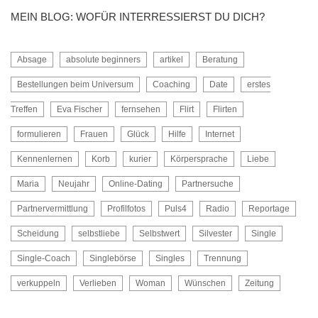
MEIN BLOG: WOFÜR INTERRESSIERST DU DICH?
Absage
absolute beginners
artikel
Beratung
Bestellungen beim Universum
Coaching
Date
erstes
Treffen
Eva Fischer
fernsehen
Flirt
Flirten
formulieren
Frauen
Glück
Hilfe
Internet
Kennenlernen
Korb
kurier
Körpersprache
Liebe
Maria
Neujahr
Online-Dating
Partnersuche
Partnervermittlung
Profilfotos
Puls4
Radio
Reportage
Scheidung
selbstliebe
Selbstwert
Silvester
Single
Single-Coach
Singlebörse
Singles
Trennung
verkuppeln
Verlieben
Woman
Wünschen
Zeitung