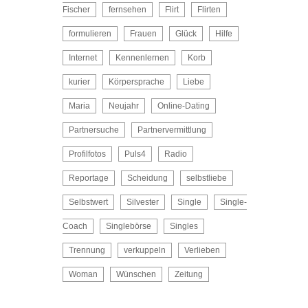
Fischer
fernsehen
Flirt
Flirten
formulieren
Frauen
Glück
Hilfe
Internet
Kennenlernen
Korb
kurier
Körpersprache
Liebe
Maria
Neujahr
Online-Dating
Partnersuche
Partnervermittlung
Profilfotos
Puls4
Radio
Reportage
Scheidung
selbstliebe
Selbstwert
Silvester
Single
Single-
Coach
Singlebörse
Singles
Trennung
verkuppeln
Verlieben
Woman
Wünschen
Zeitung