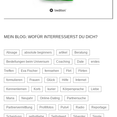
MEIN BLOG: WOFÜR INTERRESSIERST DU DICH?
Absage
absolute beginners
artikel
Beratung
Bestellungen beim Universum
Coaching
Date
erstes
Treffen
Eva Fischer
fernsehen
Flirt
Flirten
formulieren
Frauen
Glück
Hilfe
Internet
Kennenlernen
Korb
kurier
Körpersprache
Liebe
Maria
Neujahr
Online-Dating
Partnersuche
Partnervermittlung
Profilfotos
Puls4
Radio
Reportage
Scheidung
selbstliebe
Selbstwert
Silvester
Single