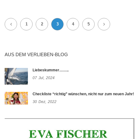
1
2
3
4
5
AUS DEM VERLIEBEN-BLOG
Liebeskummer……..
07
Jul,
2024
Checkliste “richtig” wünschen, nicht nur zum neuen Jahr!
30
Dez,
2022