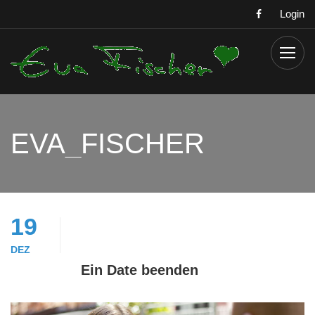
Login
EVA_FISCHER
19
DEZ
Ein Date beenden