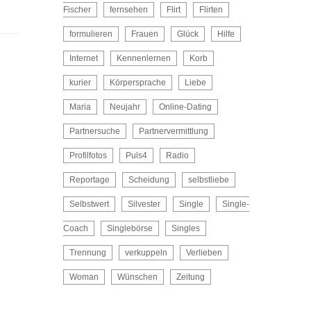
Fischer
fernsehen
Flirt
Flirten
formulieren
Frauen
Glück
Hilfe
Internet
Kennenlernen
Korb
kurier
Körpersprache
Liebe
Maria
Neujahr
Online-Dating
Partnersuche
Partnervermittlung
Profilfotos
Puls4
Radio
Reportage
Scheidung
selbstliebe
Selbstwert
Silvester
Single
Single-
Coach
Singlebörse
Singles
Trennung
verkuppeln
Verlieben
Woman
Wünschen
Zeitung